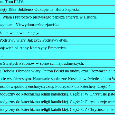
tu. Tom III-IV.
ęty 1983. Jubileusz Odkupienia. Bulla Papieska.
 Wiara i Proroctwo pierwszego papieża emeryta w Historii.
wymiaru. Niewytlumaczlne zjawiska.
eśni adwentowe i kolędy.
Podstawy wiary. Jak zyć? Podstawy etyki.
objawień bł. Anny Katarzyny Emmerrich
ia
o Świętych Patronow w sprawach najtrudniejszych.
j Bobola. Obrońca wiary. Patron Polski na trudny czas. Rozważania i 
ecie współczesnym. Nauczanie społeczne Kościoła w świetle soboru W
ściół wspólnotą eucharystyczną. Podręcznik dla katechety. Część 4.
odyczny do katechizmu religii katolickiej. Część 1: W Chrystusie je
odyczny do katechizmu religii katolickiej. Część 2: Chrystus żyje wśr
odyczny do katechizmu religii katolickiej. Część 3: Z Chrystusem idzi