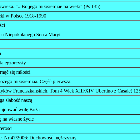
wieka. "...Bo jego miłosierdzie na wieki" (Ps 135).
icki w Polsce 1918-1990
ści
ica Niepokalanego Serca Maryi
h
a egzorcysty
nąć się miłości
żego miłosierdzia. Część pierwsza.
tyków Franciszkanskich. Tom 4 Wiek XIII/XIV Ubertino z Casale( 12
a słabość naszą
znajdować wolę Bożą
ę na własne życie
erosci
e. Nr 47/2006: Duchowość mężczyzny.