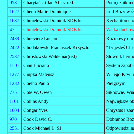
958
Charytański Jan SJ ks. red.
Podręcznik met
1627
Chenu Marie Dominique
Lud Boży w ś
1687
Chmielewski Dominik SDB ks.
Kecharitomen
47
Chmielewski Dominik SDB ks.
Walka duchowa
2439
Chneviere Lucjan
Rozmowy o mi
2422
Chodakowski Franciszek Krzysztof
"Ty jesteś Ch
2587
Chrostowski Waldemar(red)
Słownik hermen
1110
Cian Luciano
System zapobi
1277
Ciupka Mateusz
W Jego Krwi n
1282
Coelho Paulo
Pielgrzym
775
Cole W. Owen
Sikhowie. Wiar
1161
Collins Andy
Największe o
1604
Congar Yves
Chrystus i zba
970
Cook David C.
Dobranoc Boże
2551
Cook Michael L. SJ
Odpowiedzi na