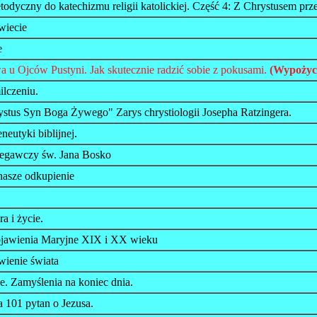
odyczny do katechizmu religii katolickiej. Część 4: Z Chrystusem prz
wiecie
e
 u Ojców Pustyni. Jak skutecznie radzić sobie z pokusami.
(Wypożyc
lczeniu.
rystus Syn Boga Żywego" Zarys chrystiologii Josepha Ratzingera.
eutyki biblijnej.
egawczy św. Jana Bosko
asze odkupienie
a i życie.
bjawienia Maryjne XIX i XX wieku
wienie świata
. Zamyślenia na koniec dnia.
 101 pytan o Jezusa.