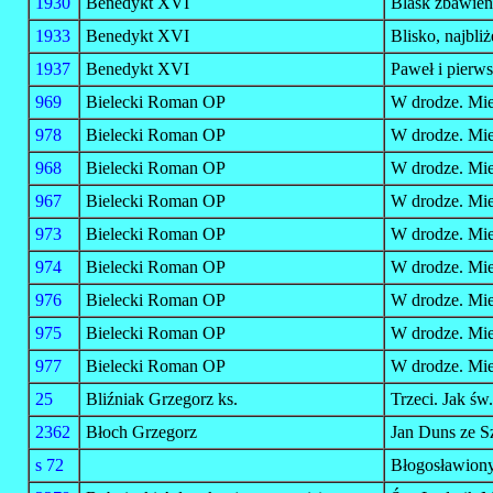
1930
Benedykt XVI
Blask zbawieni
1933
Benedykt XVI
Blisko, najbli
1937
Benedykt XVI
Paweł i pierw
969
Bielecki Roman OP
W drodze. Mie
978
Bielecki Roman OP
W drodze. Mie
968
Bielecki Roman OP
W drodze. Mie
967
Bielecki Roman OP
W drodze. Mie
973
Bielecki Roman OP
W drodze. Mie
974
Bielecki Roman OP
W drodze. Mie
976
Bielecki Roman OP
W drodze. Mie
975
Bielecki Roman OP
W drodze. Mie
977
Bielecki Roman OP
W drodze. Mie
25
Bliźniak Grzegorz ks.
Trzeci. Jak św.
2362
Błoch Grzegorz
Jan Duns ze Sz
s 72
Błogosławiony