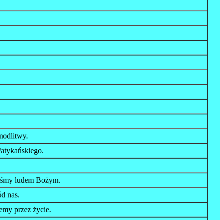
modlitwy.
atykańskiego.
steśmy ludem Bożym.
ód nas.
emy przez życie.