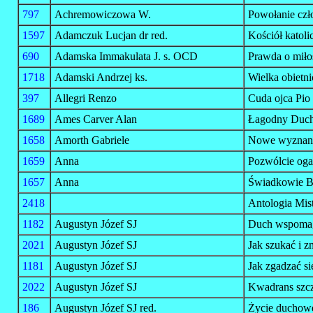
797
Achremowiczowa W.
Powołanie czło
1597
Adamczuk Lucjan dr red.
Kościół katol
690
Adamska Immakulata J. s. OCD
Prawda o miło
1718
Adamski Andrzej ks.
Wielka obietn
397
Allegri Renzo
Cuda ojca Pio
1689
Ames Carver Alan
Łagodny Duc
1658
Amorth Gabriele
Nowe wyznani
1659
Anna
Pozwólcie ogar
1657
Anna
Świadkowie Bo
2418
Antologia Mis
1182
Augustyn Józef SJ
Duch wspomag
2021
Augustyn Józef SJ
Jak szukać i 
1181
Augustyn Józef SJ
Jak zgadzać si
2022
Augustyn Józef SJ
Kwadrans szcz
186
Augustyn Józef SJ red.
Życie duchow