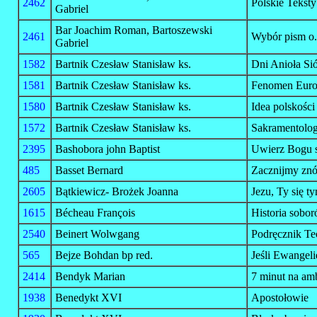
2462
Polskie Tekst
Gabriel
Bar Joachim Roman, Bartoszewski
2461
Wybór pism o.
Gabriel
1582
Bartnik Czesław Stanisław ks.
Dni Anioła S
1581
Bartnik Czesław Stanisław ks.
Fenomen Eur
1580
Bartnik Czesław Stanisław ks.
Idea polskości
1572
Bartnik Czesław Stanisław ks.
Sakramentolog
2395
Bashobora john Baptist
Uwierz Bogu 
485
Basset Bernard
Zacznijmy znó
2605
Bątkiewicz- Brożek Joanna
Jezu, Ty się t
1615
Bécheau François
Historia sobo
2540
Beinert Wolwgang
Podręcznik Te
565
Bejze Bohdan bp red.
Jeśli Ewangeli
2414
Bendyk Marian
7 minut na am
1938
Benedykt XVI
Apostołowie