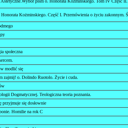
y Astetyczne.Wybór pism o. Honorata Kożminskiego. Tom IV Część II
 Honorata Kożminskiego. Część I. Przemówienia o życiu zakonnym. Śr
iódmego
opy
ia społeczna
sercem.
w modlić się
ym zajmij! o. Dolindo Ruotolo. Życie i cuda.
rów
ologii Dogmatycznej. Teologiczna teoria poznania.
ę przyjmuje się dosłownie
bonie. Homilie na rok C