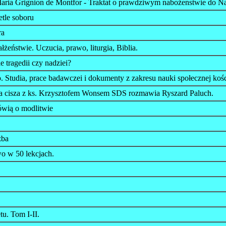
ria Grignion de Montfor - Traktat o prawdziwym nabożenstwie do Na
etle soboru
ra
żeństwie. Uczucia, prawo, liturgia, Biblia.
e tragedii czy nadziei?
 Studia, prace badawczei i dokumenty z zakresu nauki społecznej kośc
 cisza z ks. Krzysztofem Wonsem SDS rozmawia Ryszard Paluch.
wią o modlitwie
żba
wo w 50 lekcjach.
tu. Tom I-II.