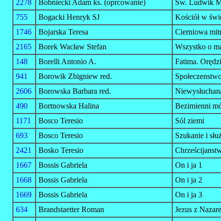
2278
Bobniecki Adam ks. (oprcowanie)
Św. Ludwik Ma
755
Bogacki Henryk SJ
Kościół w świ
1746
Bojarska Teresa
Cierniowa mit
2165
Borek Wacław Stefan
Wszystko o mał
148
Borelli Antonio A.
Fatima. Orędzi
941
Borowik Zbigniew red.
Społeczenstwo.
2606
Borowska Barbara red.
Niewysłuchana
490
Bortnowska Halina
Bezimienni mó
1171
Bosco Teresio
Sól ziemi
693
Bosco Teresio
Szukanie i słu
2421
Bosko Teresio
Chrześcijanst
1667
Bossis Gabriela
On i ja 1
1668
Bossis Gabriela
On i ja 2
1669
Bossis Gabriela
On i ja 3
634
Brandstaetter Roman
Jezus z Nazare