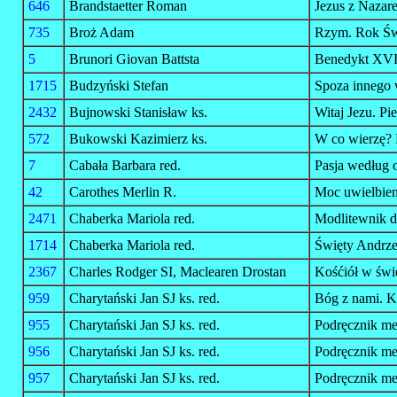
646
Brandstaetter Roman
Jezus z Nazare
735
Broż Adam
Rzym. Rok Świ
5
Brunori Giovan Battsta
Benedykt XVI.
1715
Budzyński Stefan
Spoza innego 
2432
Bujnowski Stanisław ks.
Witaj Jezu. Pi
572
Bukowski Kazimierz ks.
W co wierzę? 
7
Cabała Barbara red.
Pasja według 
42
Carothes Merlin R.
Moc uwielbien
2471
Chaberka Mariola red.
Modlitewnik d
1714
Chaberka Mariola red.
Święty Andrze
2367
Charles Rodger SI, Maclearen Drostan
Kośćiół w świ
959
Charytański Jan SJ ks. red.
Bóg z nami. Ko
955
Charytański Jan SJ ks. red.
Podręcznik met
956
Charytański Jan SJ ks. red.
Podręcznik met
957
Charytański Jan SJ ks. red.
Podręcznik met