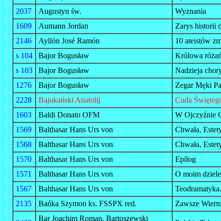
2037
Augustyn św.
Wyznania
1609
Aumann Jordan
Zarys historii
2146
Ayllón José Ramón
10 ateistów zm
s 104
Bajor Bogusław
Królowa różań
s 103
Bajor Bogusław
Nadzieja chory
1276
Bajor Bogusław
Zegar Męki Pa
2228
Bajukański Anatolij
Cuda Święteg
1603
Baldi Donato OFM
W Ojczyźnie C
1569
Balthasar Hans Urs von
Chwała, Estety
1568
Balthasar Hans Urs von
Chwała, Estet
1570
Balthasar Hans Urs von
Epilog
1571
Balthasar Hans Urs von
O moim dziele
1567
Balthasar Hans Urs von
Teodramatyka.
2135
Bańka Szymon ks. FSSPX red.
Zawsze Wierni 
Bar Joachim Roman, Bartoszewski