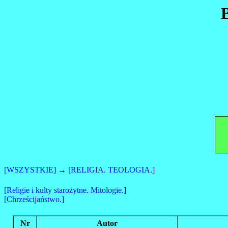
B
[WSZYSTKIE]
→
[RELIGIA. TEOLOGIA.]
[Religie i kulty starożytne. Mitologie.]
[Chrześcijaństwo.]
Nr
Autor